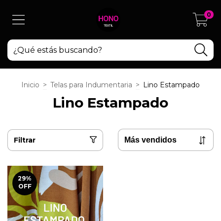
0
Inicio
>
Telas para Indumentaria
>
Lino Estampado
Lino Estampado
Filtrar
29
%
OFF