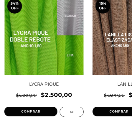
54
%
15
%
OFF
OFF
LYCRA PIQUE
LANILL
$2.500,00
$5.380,00
$3.500,00
COMPRAR
COMPRAR